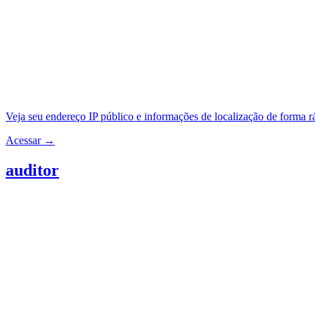
Veja seu endereço IP público e informações de localização de forma r
Acessar →
auditor