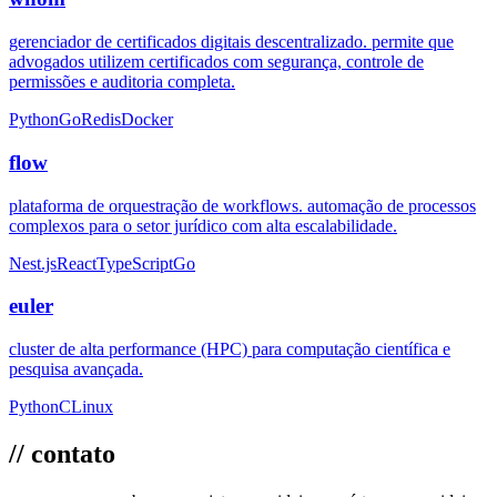
gerenciador de certificados digitais descentralizado. permite que
advogados utilizem certificados com segurança, controle de
permissões e auditoria completa.
Python
Go
Redis
Docker
flow
plataforma de orquestração de workflows. automação de processos
complexos para o setor jurídico com alta escalabilidade.
Nest.js
React
TypeScript
Go
euler
cluster de alta performance (HPC) para computação científica e
pesquisa avançada.
Python
C
Linux
// contato