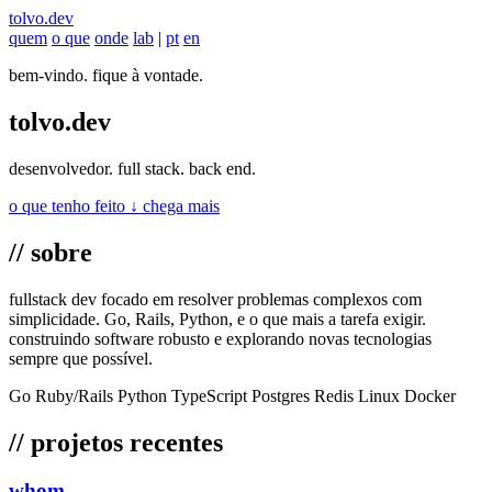
tolvo
.
dev
quem
o que
onde
lab
|
pt
en
bem-vindo. fique à vontade.
tolvo
.dev
desenvolvedor. full stack. back end.
o que tenho feito ↓
chega mais
// sobre
fullstack dev focado em resolver problemas complexos com
simplicidade. Go, Rails, Python, e o que mais a tarefa exigir.
construindo software robusto e explorando novas tecnologias
sempre que possível.
Go
Ruby/Rails
Python
TypeScript
Postgres
Redis
Linux
Docker
// projetos recentes
whom